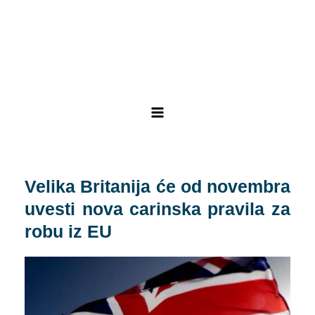
Skip
Post
Main
to
navigation
Menu
content
Velika Britanija će od novembra
uvesti nova carinska pravila za
robu iz EU