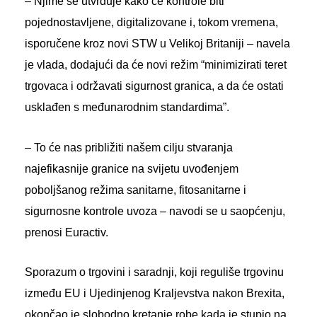
– Njime se utvrđuje kako će kontrole biti
pojednostavljene, digitalizovane i, tokom vremena,
isporučene kroz novi STW u Velikoj Britaniji – navela
je vlada, dodajući da će novi režim “minimizirati teret
trgovaca i održavati sigurnost granica, a da će ostati
usklađen s međunarodnim standardima”.
– To će nas približiti našem cilju stvaranja
najefikasnije granice na svijetu uvođenjem
poboljšanog režima sanitarne, fitosanitarne i
sigurnosne kontrole uvoza – navodi se u saopćenju,
prenosi Euractiv.
Sporazum o trgovini i saradnji, koji reguliše trgovinu
između EU i Ujedinjenog Kraljevstva nakon Brexita,
okončao je slobodno kretanje robe kada je stupio na