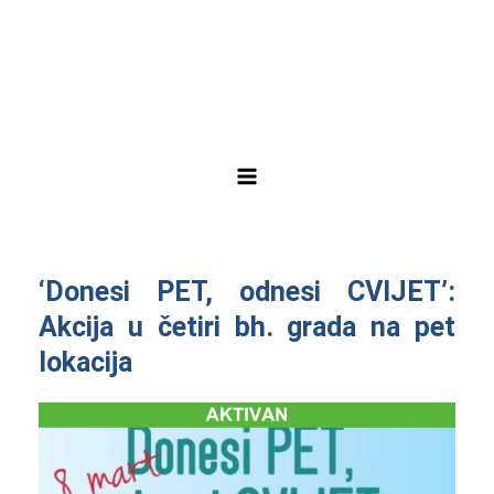
Skip
Post
Main
to
navigation
Menu
content
‘Donesi PET, odnesi CVIJET’:
Akcija u četiri bh. grada na pet
lokacija