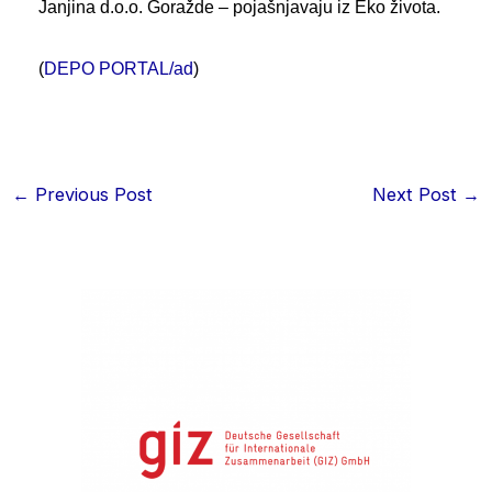
Janjina d.o.o. Goražde – pojašnjavaju iz Eko života.
(
DEPO PORTAL/ad
)
←
Previous Post
Next Post
→