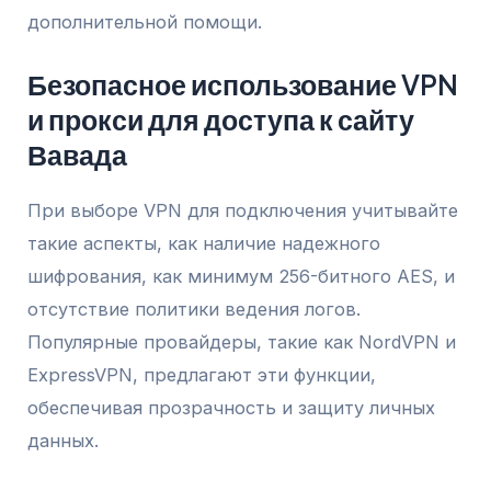
дополнительной помощи.
Безопасное использование VPN
и прокси для доступа к сайту
Вавада
При выборе VPN для подключения учитывайте
такие аспекты, как наличие надежного
шифрования, как минимум 256-битного AES, и
отсутствие политики ведения логов.
Популярные провайдеры, такие как NordVPN и
ExpressVPN, предлагают эти функции,
обеспечивая прозрачность и защиту личных
данных.