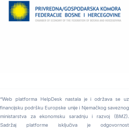
“Web platforma HelpDesk nastala je i održava se uz
financijsku podršku Europske unije i Njemačkog saveznog
ministarstva za ekonomsku saradnju i razvoj (BMZ).
Sadržaj platforme isključiva je odgovornost