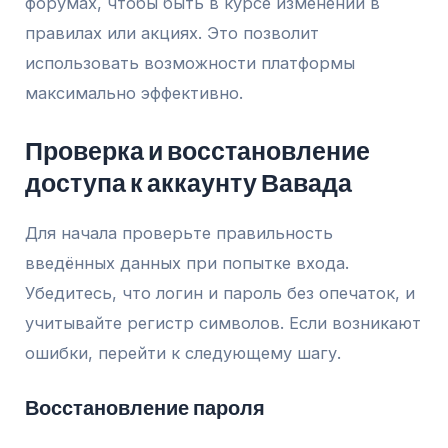
форумах, чтобы быть в курсе изменений в
правилах или акциях. Это позволит
использовать возможности платформы
максимально эффективно.
Проверка и восстановление
доступа к аккаунту Вавада
Для начала проверьте правильность
введённых данных при попытке входа.
Убедитесь, что логин и пароль без опечаток, и
учитывайте регистр символов. Если возникают
ошибки, перейти к следующему шагу.
Восстановление пароля