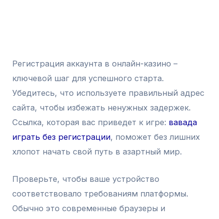
Регистрация аккаунта в онлайн-казино –
ключевой шаг для успешного старта.
Убедитесь, что используете правильный адрес
сайта, чтобы избежать ненужных задержек.
Ссылка, которая вас приведет к игре:
вавада
играть без регистрации
, поможет без лишних
хлопот начать свой путь в азартный мир.
Проверьте, чтобы ваше устройство
соответствовало требованиям платформы.
Обычно это современные браузеры и