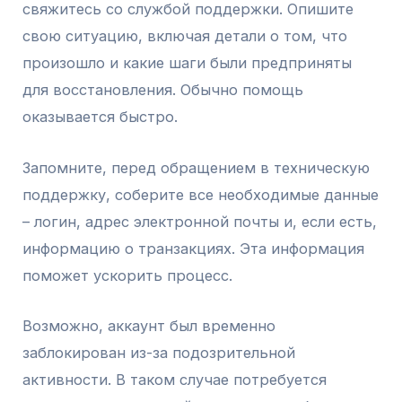
свяжитесь со службой поддержки. Опишите
свою ситуацию, включая детали о том, что
произошло и какие шаги были предприняты
для восстановления. Обычно помощь
оказывается быстро.
Запомните, перед обращением в техническую
поддержку, соберите все необходимые данные
– логин, адрес электронной почты и, если есть,
информацию о транзакциях. Эта информация
поможет ускорить процесс.
Возможно, аккаунт был временно
заблокирован из-за подозрительной
активности. В таком случае потребуется