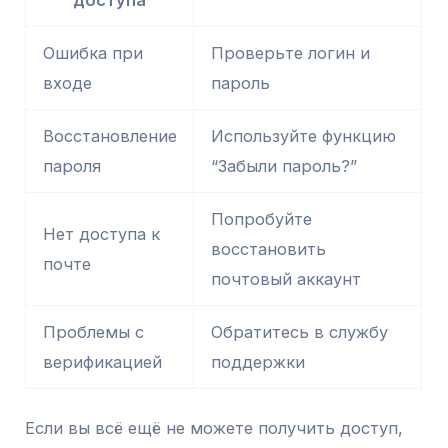
Ошибка при
Проверьте логин и
входе
пароль
Восстановление
Используйте функцию
пароля
“Забыли пароль?”
Попробуйте
Нет доступа к
восстановить
почте
почтовый аккаунт
Проблемы с
Обратитесь в службу
верификацией
поддержки
Если вы всё ещё не можете получить доступ,