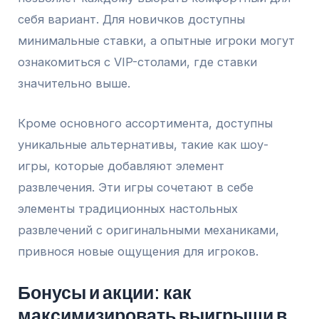
себя вариант. Для новичков доступны
минимальные ставки, а опытные игроки могут
ознакомиться с VIP-столами, где ставки
значительно выше.
Кроме основного ассортимента, доступны
уникальные альтернативы, такие как шоу-
игры, которые добавляют элемент
развлечения. Эти игры сочетают в себе
элементы традиционных настольных
развлечений с оригинальными механиками,
привнося новые ощущения для игроков.
Бонусы и акции: как
максимизировать выигрыши в