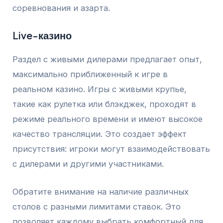
соревнования и азарта.
Live-казино
Раздел с живыми дилерами предлагает опыт,
максимально приближенный к игре в
реальном казино. Игры с живыми крупье,
такие как рулетка или блэкджек, проходят в
режиме реального времени и имеют высокое
качество трансляции. Это создает эффект
присутствия: игроки могут взаимодействовать
с дилерами и другими участниками.
Обратите внимание на наличие различных
столов с разными лимитами ставок. Это
позволяет каждому выбрать комфортный для