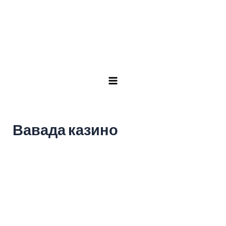
Skip
Post
Main
to
navigation
Menu
content
Вавада казино