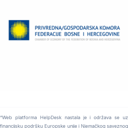
“Web platforma HelpDesk nastala je i održava se uz
financijsku podršku Europske unije i Njemačkog saveznog