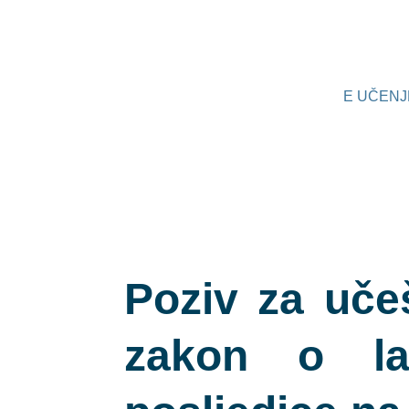
Skip
Post
to
navigation
content
E UČENJ
Poziv za uče
zakon o la