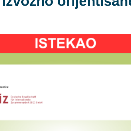
 izvozno orijentisa