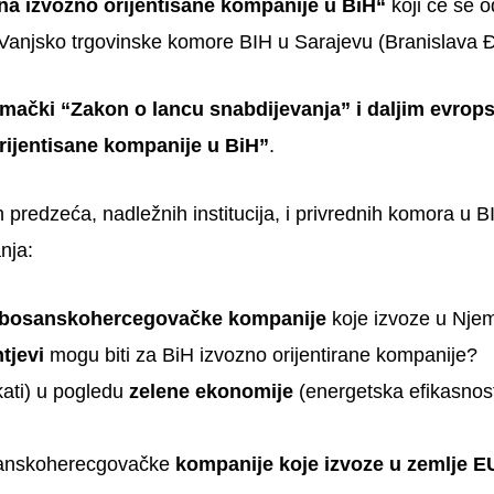
 na izvozno orijentisane kompanije u BiH“
koji će se o
 Vanjsko trgovinske komore BIH u Sarajevu (Branislava 
mački “Zakon o lancu snabdijevanja” i daljim evrop
rijentisane kompanije u BiH”
.
 predzeća, nadležnih institucija, i privrednih komora u B
nja:
 bosanskohercegovačke kompanije
koje izvoze u Nje
tjevi
mogu biti za BiH izvozno orijentirane kompanije?
ikati) u pogledu
zelene ekonomije
(energetska efikasnost
anskoherecgovačke
kompanije koje izvoze u zemlje E