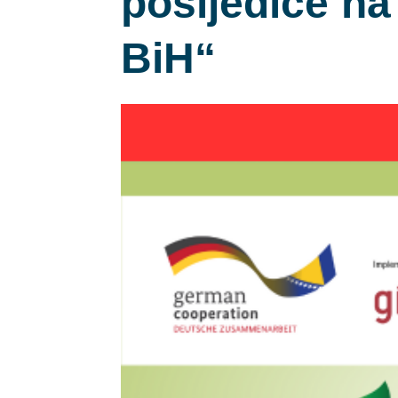
posljedice na
BiH“