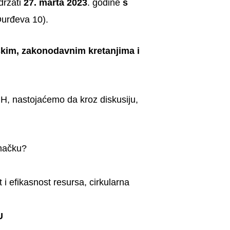
držati
27. marta
2023
. godine
s
Đurđeva 10).
skim, zakonodavnim kretanjima i
IH, nastojaćemo da kroz diskusiju,
mačku?
 i efikasnost resursa, cirkularna
U