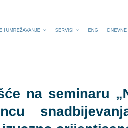
E I UMREŽAVANJE
SERVISI
ENG
DNEVNE 
šće na seminaru „
ncu snadbijevanj