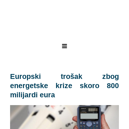
Skip
Post
Main
to
navigation
Menu
content
Europski trošak zbog
energetske krize skoro 800
milijardi eura