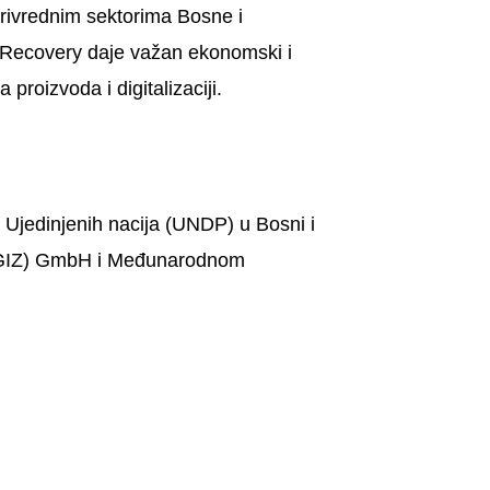
 privrednim sektorima Bosne i
sRecovery daje važan ekonomski i
proizvoda i digitalizaciji.
 Ujedinjenih nacija (UNDP) u Bosni i
t (GIZ) GmbH i Međunarodnom