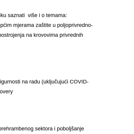
liku saznati više i o temama:
pćim mjerama zaštite u poljoprivredno-
ostrojenja na krovovima privrednih
igurnosti na radu (uključujući COVID-
covery
prehrambenog sektora i poboljšanje