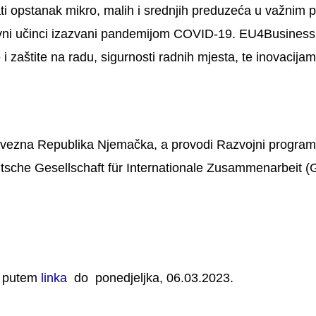
rati opstanak mikro, malih i srednjih preduzeća u važnim
tivni učinci izazvani pandemijom COVID-19. EU4Busines
i zaštite na radu, sigurnosti radnih mjesta, te inovacijama 
Savezna Republika Njemačka, a provodi Razvojni program
eutsche Gesellschaft für Internationale Zusammenarbei
t putem
linka
do ponedjeljka, 06.03.2023.