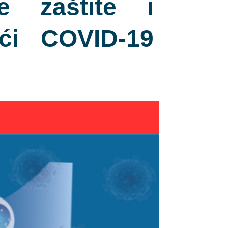
e zaštite i
ući COVID-19