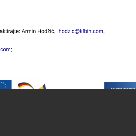
aktirajte: Armin Hodžić,
hodzic@kfbih.com
,
.com
;