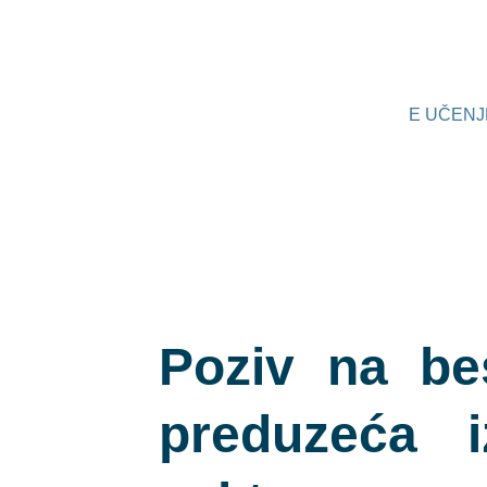
Skip
Post
to
navigation
content
E UČENJ
Poziv na be
preduzeća i