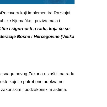
Recovery koji implementira Razvojni
publike Njemačke, poziva mala i
tite i sigurnosti u radu, koja će se
deracije Bosne i Hercegovine (Velika
 snagu novog Zakona o zaštiti na radu
jekte koje je potrebeno adekvatno
 sa zakonskim i podzakonskim aktima.