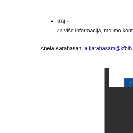
kraj –
Za više informacija, molimo kont
Anela Karahasan,
a.karahasam@kfbih