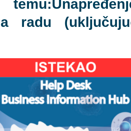
 temu:Unapređenj
na radu (uključuj