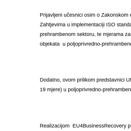
Prijavljeni učesnici osim o Zakonskom o
Zahtjevima u implementaciji ISO stand
prehrambenom sektoru, te mjerama zašt
objekata u poljoprivredno-prehramben
Dodatno, ovom prilikom predstavnici UN
19 mjere) u poljoprivredno-prehrambe
Realizacijom EU4BusinessRecovery proj