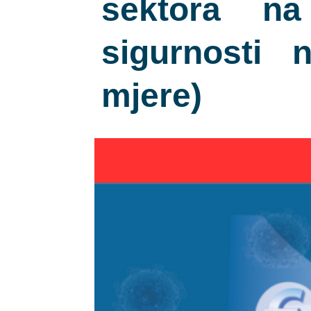
sektora na
sigurnosti 
mjere)