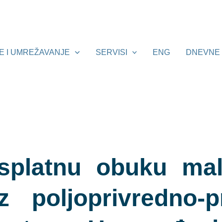
E I UMREŽAVANJE
SERVISI
ENG
DNEVNE 
splatnu obuku mali
z poljoprivredno-