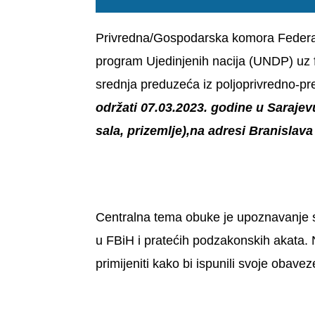
Privredna/Gospodarska komora Federac
program Ujedinjenih nacija (UNDP) uz 
srednja preduzeća iz poljoprivredno-
održati 07.03.2023. godine u Saraje
sala, prizemlje),na adresi Branislav
Centralna tema obuke je upoznavanje 
u FBiH i pratećih podzakonskih akata. 
primijeniti kako bi ispunili svoje obav