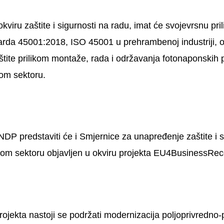
kviru zaštite i sigurnosti na radu, imat će svojevrsnu pri
arda 45001:2018, ISO 45001 u prehrambenoj industriji, o
ite prilikom montaže, rada i održavanja fotonaponskih p
om sektoru.
DP predstaviti će i Smjernice za unapređenje zaštite i s
nom sektoru objavljen u okviru projekta EU4BusinessRe
ekta nastoji se podržati modernizacija poljoprivredno-