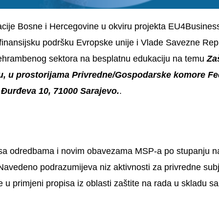
ije Bosne i Hercegovine u okviru projekta EU4Business
finansijsku podršku Evropske unije i Vlade Savezne Re
prehrambenog sektora na besplatnu edukaciju na temu
Zaš
vu, u prostorijama Privredne/Gospodarske komore Fe
a Đurđeva 10, 71000 Sarajevo.
.
sa odredbama i novim obavezama MSP-a po stupanju na
Navedeno podrazumijeva niz aktivnosti za privredne sub
eze u primjeni propisa iz oblasti zaštite na rada u skladu