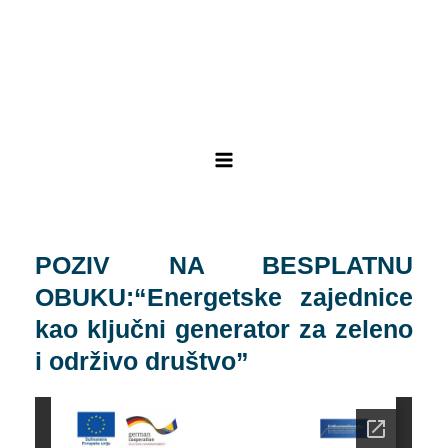
Skip
Post
Main
to
navigation
Menu
content
POZIV NA BESPLATNU
OBUKU:“Energetske zajednice
kao ključni generator za zeleno
i održivo društvo”