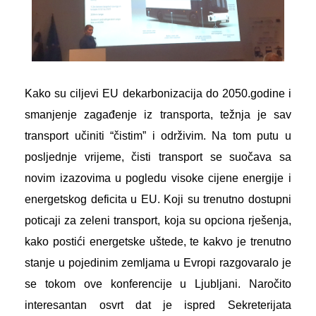
Kako su ciljevi EU dekarbonizacija do 2050.godine i
smanjenje zagađenje iz transporta, težnja je sav
transport učiniti “čistim” i održivim. Na tom putu u
posljednje vrijeme, čisti transport se suočava sa
novim izazovima u pogledu visoke cijene energije i
energetskog deficita u EU. Koji su trenutno dostupni
poticaji za zeleni transport, koja su opciona rješenja,
kako postići energetske uštede, te kakvo je trenutno
stanje u pojedinim zemljama u Evropi razgovaralo je
se tokom ove konferencije u Ljubljani. Naročito
interesantan osvrt dat je ispred Sekreterijata