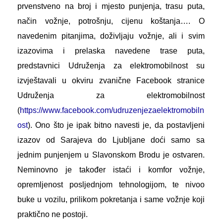
prvenstveno na broj i mjesto punjenja, trasu puta,
način vožnje, potrošnju, cijenu koštanja…. O
navedenim pitanjima, doživljaju vožnje, ali i svim
izazovima i prelaska navedene trase puta,
predstavnici Udruženja za elektromobilnost su
izvještavali u okviru zvanične Facebook stranice
Udruženja za elektromobilnost
(
https://www.facebook.com/udruzenjezaelektromobiln
ost
). Ono što je ipak bitno navesti je, da postavljeni
izazov od Sarajeva do Ljubljane doći samo sa
jednim punjenjem u Slavonskom Brodu je ostvaren.
Neminovno je također istaći i komfor vožnje,
opremljenost posljednjom tehnologijom, te nivoo
buke u vozilu, prilikom pokretanja i same vožnje koji
praktično ne postoji.