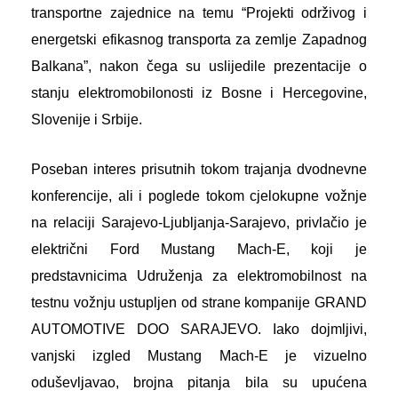
transportne zajednice na temu “Projekti održivog i
energetski efikasnog transporta za zemlje Zapadnog
Balkana”, nakon čega su uslijedile prezentacije o
stanju elektromobilonosti iz Bosne i Hercegovine,
Slovenije i Srbije.
Poseban interes prisutnih tokom trajanja dvodnevne
konferencije, ali i poglede tokom cjelokupne vožnje
na relaciji Sarajevo-Ljubljanja-Sarajevo, privlačio je
električni Ford Mustang Mach-E, koji je
predstavnicima Udruženja za elektromobilnost na
testnu vožnju ustupljen od strane kompanije GRAND
AUTOMOTIVE DOO SARAJEVO. Iako dojmljivi,
vanjski izgled Mustang Mach-E je vizuelno
oduševljavao, brojna pitanja bila su upućena