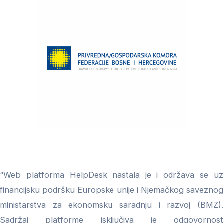
“Web platforma HelpDesk nastala je i održava se uz
financijsku podršku Europske unije i Njemačkog saveznog
ministarstva za ekonomsku saradnju i razvoj (BMZ).
Sadržaj platforme isključiva je odgovornost