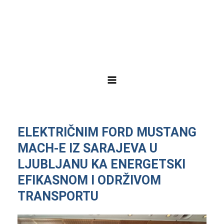
Skip
Post
Main
to
navigation
Menu
content
ELEKTRIČNIM FORD MUSTANG
MACH-E IZ SARAJEVA U
LJUBLJANU KA ENERGETSKI
EFIKASNOM I ODRŽIVOM
TRANSPORTU