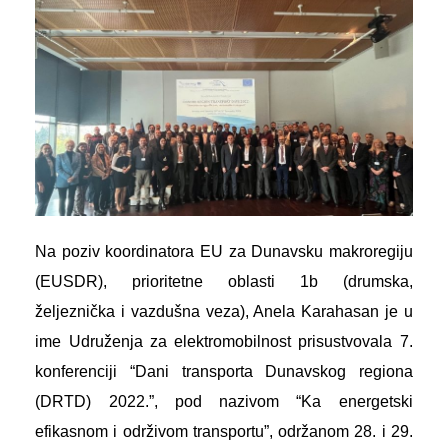
Na poziv koordinatora EU za Dunavsku makroregiju
(EUSDR), prioritetne oblasti 1b (drumska,
željeznička i vazdušna veza), Anela Karahasan je u
ime Udruženja za elektromobilnost prisustvovala 7.
konferenciji “Dani transporta Dunavskog regiona
(DRTD) 2022.”, pod nazivom “Ka energetski
efikasnom i održivom transportu”, održanom 28. i 29.