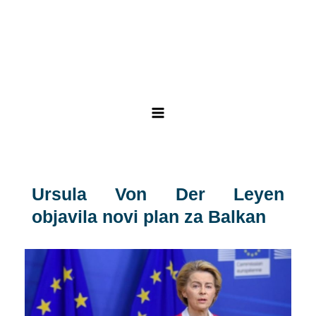
Skip
Post
Main
to
navigation
Menu
content
Ursula Von Der Leyen
objavila novi plan za Balkan