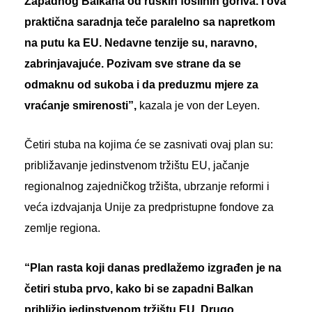
Zapadnog Balkana od ruskih fosilnih goriva. I ova
praktična saradnja teče paralelno sa napretkom
na putu ka EU. Nedavne tenzije su, naravno,
zabrinjavajuće. Pozivam sve strane da se
odmaknu od sukoba i da preduzmu mjere za
vraćanje smirenosti”,
kazala je von der Leyen.
Četiri stuba na kojima će se zasnivati ovaj plan su:
približavanje jedinstvenom tržištu EU, jačanje
regionalnog zajedničkog tržišta, ubrzanje reformi i
veća izdvajanja Unije za predpristupne fondove za
zemlje regiona.
“Plan rasta koji danas predlažemo izgrađen je na
četiri stuba prvo, kako bi se zapadni Balkan
približio jedinstvenom tržištu EU. Drugo,